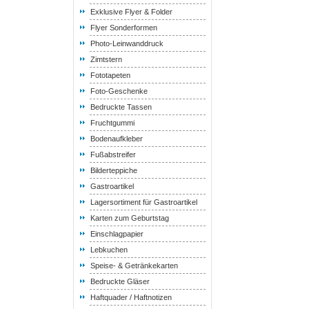
Exklusive Flyer & Folder
Flyer Sonderformen
Photo-Leinwanddruck
Zimtstern
Fototapeten
Foto-Geschenke
Bedruckte Tassen
Fruchtgummi
Bodenaufkleber
Fußabstreifer
Bilderteppiche
Gastroartikel
Lagersortiment für Gastroartikel
Karten zum Geburtstag
Einschlagpapier
Lebkuchen
Speise- & Getränkekarten
Bedruckte Gläser
Haftquader / Haftnotizen