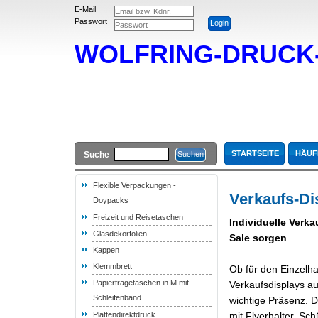
E-Mail
Passwort
WOLFRING-DRUC
STARTSEITE
HÄUF
Suche
Flexible Verpackungen -
Verkaufs-Di
Doypacks
Freizeit und Reisetaschen
Individuelle Verk
Glasdekorfolien
Sale sorgen
Kappen
Klemmbrett
Ob für den Einzelha
Papiertragetaschen in M mit
Verkaufsdisplays au
Schleifenband
wichtige Präsenz. D
Plattendirektdruck
mit Flyerhalter, Sch