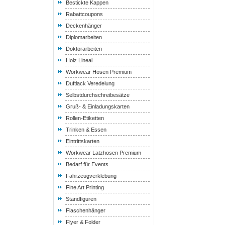
Bestickte Kappen
Rabattcoupons
Deckenhänger
Diplomarbeiten
Doktorarbeiten
Holz Lineal
Workwear Hosen Premium
Duftlack Veredelung
Selbstdurchschreibesätze
Gruß- & Einladungskarten
Rollen-Etiketten
Trinken & Essen
Eintrittskarten
Workwear Latzhosen Premium
Bedarf für Events
Fahrzeugverklebung
Fine Art Printing
Standfiguren
Flaschenhänger
Flyer & Folder