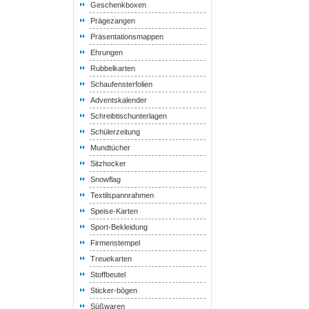
Geschenkboxen
Prägezangen
Präsentationsmappen
Ehrungen
Rubbelkarten
Schaufensterfolien
Adventskalender
Schreibtischunterlagen
Schülerzeitung
Mundtücher
Sitzhocker
Snowflag
Textilspannrahmen
Speise-Karten
Sport-Bekleidung
Firmenstempel
Treuekarten
Stoffbeutel
Sticker-bögen
Süßwaren