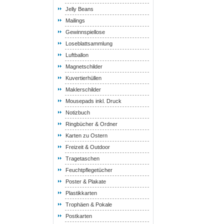
Jelly Beans
Mailings
Gewinnspiellose
Loseblattsammlung
Luftballon
Magnetschilder
Kuvertierhüllen
Maklerschilder
Mousepads inkl. Druck
Notizbuch
Ringbücher & Ordner
Karten zu Ostern
Freizeit & Outdoor
Tragetaschen
Feuchtpflegetücher
Poster & Plakate
Plastikkarten
Trophäen & Pokale
Postkarten