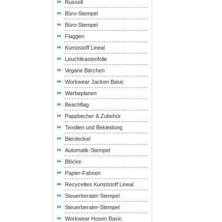
Russell
Büro-Stempel
Büro-Stempel
Flaggen
Kunststoff Lineal
Leuchtkastenfolie
Vegane Bärchen
Workwear Jacken Basic
Werbeplanen
Beachflag
Pappbecher & Zubehör
Textilien und Bekleidung
Bierdeckel
Automatik-Stempel
Blöcke
Papier-Fahnen
Recyceltes Kunststoff Lineal
Steuerberater-Stempel
Steuerberater-Stempel
Workwear Hosen Basic