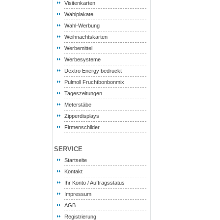
Visitenkarten
Wahlplakate
Wahl-Werbung
Weihnachtskarten
Werbemittel
Werbesysteme
Dextro Energy bedruckt
Pulmoll Fruchtbonbonmix
Tageszeitungen
Meterstäbe
Zipperdisplays
Firmenschilder
SERVICE
Startseite
Kontakt
Ihr Konto / Auftragsstatus
Impressum
AGB
Registrierung