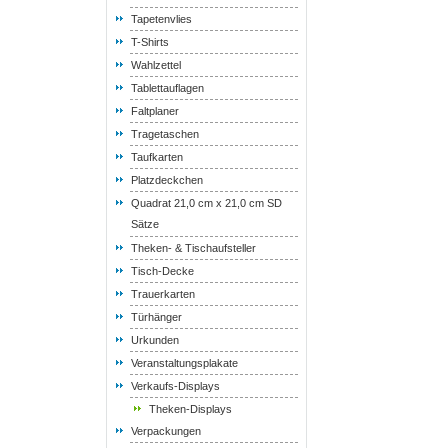
Tapetenvlies
T-Shirts
Wahlzettel
Tablettauflagen
Faltplaner
Tragetaschen
Taufkarten
Platzdeckchen
Quadrat 21,0 cm x 21,0 cm SD
Sätze
Theken- & Tischaufsteller
Tisch-Decke
Trauerkarten
Türhänger
Urkunden
Veranstaltungsplakate
Verkaufs-Displays
Theken-Displays
Verpackungen