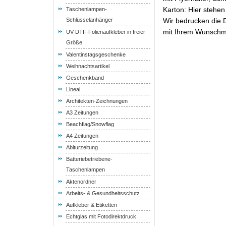
Karton: Hier stehen
Taschenlampen-
Schlüsselanhänger
Wir bedrucken die Di
mit Ihrem Wunschmo
UV-DTF-Folienaufkleber in freier
Größe
Valentinstagsgeschenke
Weihnachtsartikel
Geschenkband
Lineal
Architekten-Zeichnungen
A3 Zeitungen
Beachflag/Snowflag
A4 Zeitungen
Abiturzeitung
Batteriebetriebene-
Taschenlampen
Aktenordner
Arbeits- & Gesundheitsschutz
Aufkleber & Etiketten
Echtglas mit Fotodirektdruck