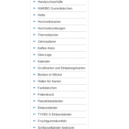
Handyschutzhülle
HARIBO Gummibärchen
Hefte
Hochzeitskarten
Hochzeitszeitungen
Thermobecher
Jahresplaner
Kaffee-Keks
Überzüge
Kalender
Grußkarten und Einladungskarten
Bonbon in Wickel
Hüllen für Karten
Fanklatschen
Foliendruck
Paketklebebänder
Einlassbänder
TYVEK ® Einlassbänder
Fruchtgummikonfekt
Schlüsselbänder bedruckt