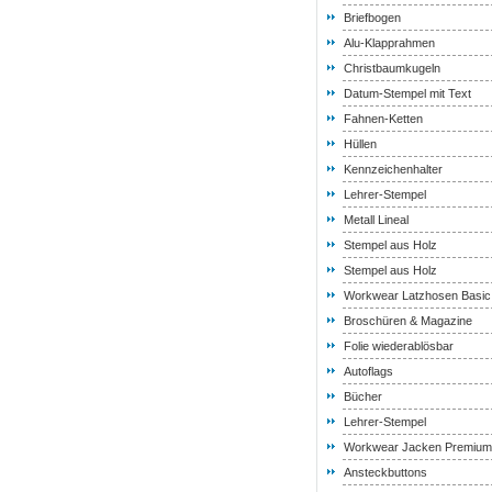
Briefbogen
Alu-Klapprahmen
Christbaumkugeln
Datum-Stempel mit Text
Fahnen-Ketten
Hüllen
Kennzeichenhalter
Lehrer-Stempel
Metall Lineal
Stempel aus Holz
Stempel aus Holz
Workwear Latzhosen Basic
Broschüren & Magazine
Folie wiederablösbar
Autoflags
Bücher
Lehrer-Stempel
Workwear Jacken Premium
Ansteckbuttons