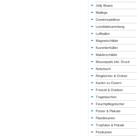
Jelly Beans
Mailings
Gewinnspiellose
Loseblattsammlung
Luftballon
Magnetschilder
Kuvertierhüllen
Maklerschilder
Mousepads inkl. Druck
Notizbuch
Ringbücher & Ordner
Karten zu Ostern
Freizeit & Outdoor
Tragetaschen
Feuchtpflegetücher
Poster & Plakate
Plastikkarten
Trophäen & Pokale
Postkarten