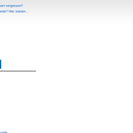
ort vergessen?
de? Hier starten...
karte