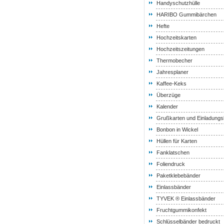
Handyschutzhülle
HARIBO Gummibärchen
Hefte
Hochzeitskarten
Hochzeitszeitungen
Thermobecher
Jahresplaner
Kaffee-Keks
Überzüge
Kalender
Grußkarten und Einladungs
Bonbon in Wickel
Hüllen für Karten
Fanklatschen
Foliendruck
Paketklebebänder
Einlassbänder
TYVEK ® Einlassbänder
Fruchtgummikonfekt
Schlüsselbänder bedruckt