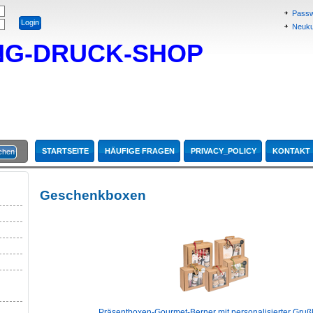
Passw
Neukun
NG-DRUCK-SHOP
STARTSEITE
HÄUFIGE FRAGEN
PRIVACY_POLICY
KONTAKT
Geschenkboxen
Präsentboxen-Gourmet-Berner mit personalisierter Gruß