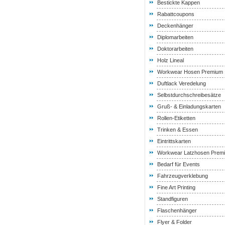
Bestickte Kappen
Rabattcoupons
Deckenhänger
Diplomarbeiten
Doktorarbeiten
Holz Lineal
Workwear Hosen Premium
Duftlack Veredelung
Selbstdurchschreibesätze
Gruß- & Einladungskarten
Rollen-Etiketten
Trinken & Essen
Eintrittskarten
Workwear Latzhosen Prem
Bedarf für Events
Fahrzeugverklebung
Fine Art Printing
Standfiguren
Flaschenhänger
Flyer & Folder