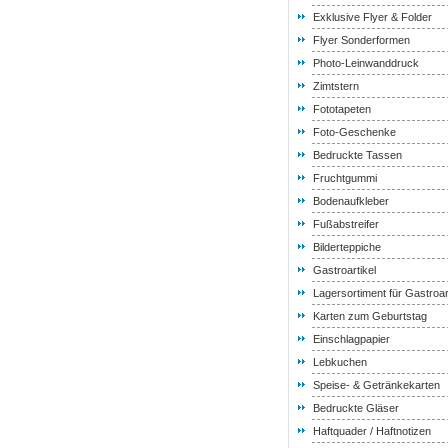
Exklusive Flyer & Folder
Flyer Sonderformen
Photo-Leinwanddruck
Zimtstern
Fototapeten
Foto-Geschenke
Bedruckte Tassen
Fruchtgummi
Bodenaufkleber
Fußabstreifer
Bilderteppiche
Gastroartikel
Lagersortiment für Gastroar
Karten zum Geburtstag
Einschlagpapier
Lebkuchen
Speise- & Getränkekarten
Bedruckte Gläser
Haftquader / Haftnotizen