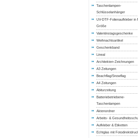
Taschenlampen-
Schlüsselanhänger
UV-DTF-Folienaufkleber in f
Größe
Valentinstagsgeschenke
Weihnachtsartikel
Geschenkband
Lineal
Architekten-Zeichnungen
A3 Zeitungen
Beachflag/Snowflag
A4 Zeitungen
Abiturzeitung
Batteriebetriebene-
Taschenlampen
Aktenordner
Arbeits- & Gesundheitssch
Aufkleber & Etiketten
Echtglas mit Fotodirektdruc