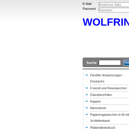
E-Mail
Passwort
WOLFRI
Suche
Flexible Verpackungen -
Doypacks
Freizeit und Reisetaschen
Glasdekorfolien
Kappen
Klemmbrett
Papiertragetaschen in M mit
Schleifenband
Plattendirektdruck