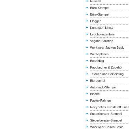
Russell
Büro-Stempel
Büro-Stempel
Flaggen
Kunststoff Lineal
Leuchtkastenfolie
Vegane Bärchen
Workwear Jacken Basic
Werbeplanen
Beachflag
Pappbecher & Zubehör
Textilien und Bekleidung
Bierdeckel
Automatik-Stempel
Blöcke
Papier-Fahnen
Recyceltes Kunststoff Linea
Steuerberater-Stempel
Steuerberater-Stempel
Workwear Hosen Basic