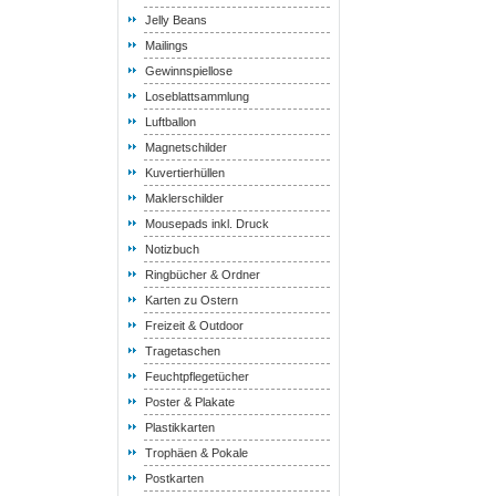
Jelly Beans
Mailings
Gewinnspiellose
Loseblattsammlung
Luftballon
Magnetschilder
Kuvertierhüllen
Maklerschilder
Mousepads inkl. Druck
Notizbuch
Ringbücher & Ordner
Karten zu Ostern
Freizeit & Outdoor
Tragetaschen
Feuchtpflegetücher
Poster & Plakate
Plastikkarten
Trophäen & Pokale
Postkarten