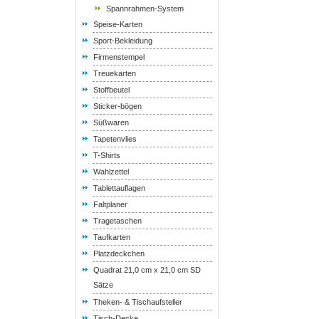
Spannrahmen-System
Speise-Karten
Sport-Bekleidung
Firmenstempel
Treuekarten
Stoffbeutel
Sticker-bögen
Süßwaren
Tapetenvlies
T-Shirts
Wahlzettel
Tablettauflagen
Faltplaner
Tragetaschen
Taufkarten
Platzdeckchen
Quadrat 21,0 cm x 21,0 cm SD
Sätze
Theken- & Tischaufsteller
Tisch-Decke