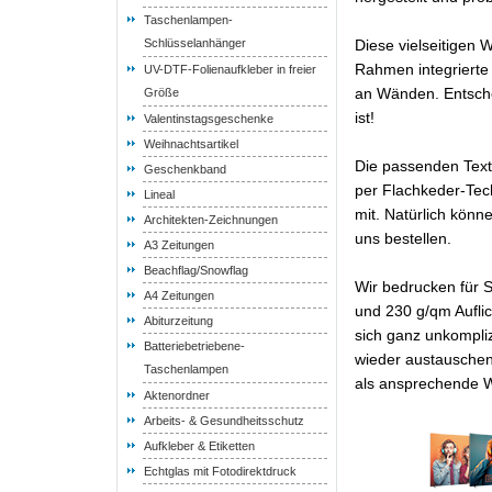
Taschenlampen-
Schlüsselanhänger
Diese vielseitigen 
Rahmen integrierte
UV-DTF-Folienaufkleber in freier
an Wänden. Entsche
Größe
ist!
Valentinstagsgeschenke
Weihnachtsartikel
Die passenden Text
Geschenkband
per Flachkeder-Tech
Lineal
mit. Natürlich kön
Architekten-Zeichnungen
uns bestellen.
A3 Zeitungen
Beachflag/Snowflag
Wir bedrucken für S
A4 Zeitungen
und 230 g/qm Aufli
Abiturzeitung
sich ganz unkompli
Batteriebetriebene-
wieder austauschen
Taschenlampen
als ansprechende W
Aktenordner
Arbeits- & Gesundheitsschutz
Aufkleber & Etiketten
Echtglas mit Fotodirektdruck