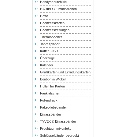
Handyschutzhülle
HARIBO Gummibärchen
Hefte
Hochzeitskarten
Hochzeitszeitungen
Thermobecher
Jahresplaner
Kaffee-Keks
Überzüge
Kalender
Grußkarten und Einladungskarten
Bonbon in Wickel
Hüllen für Karten
Fanklatschen
Foliendruck
Paketklebebänder
Einlassbänder
TYVEK ® Einlassbänder
Fruchtgummikonfekt
Schlüsselbänder bedruckt