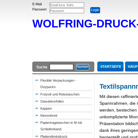
E-Mail
Passwort
WOLFRING-DRUC
STARTSEITE
HÄUF
Suche
Flexible Verpackungen -
Textilspan
Doypacks
Freizeit und Reisetaschen
Mit diesen raffinier
Glasdekorfolien
Spannrahmen, die m
Kappen
werden, bestechen d
Klemmbrett
unkomplizierte Mont
Papiertragetaschen in M mit
Präsentation bilds
Schleifenband
dank ihres geringe
Plattendirektdruck
hergestellt und pro