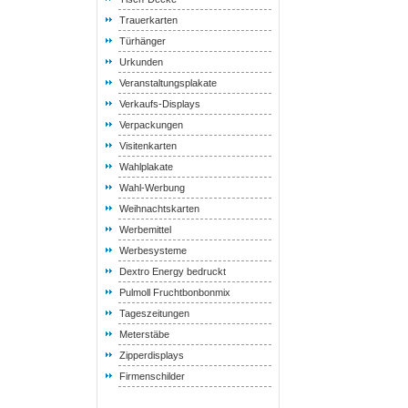
Trauerkarten
Türhänger
Urkunden
Veranstaltungsplakate
Verkaufs-Displays
Verpackungen
Visitenkarten
Wahlplakate
Wahl-Werbung
Weihnachtskarten
Werbemittel
Werbesysteme
Dextro Energy bedruckt
Pulmoll Fruchtbonbonmix
Tageszeitungen
Meterstäbe
Zipperdisplays
Firmenschilder