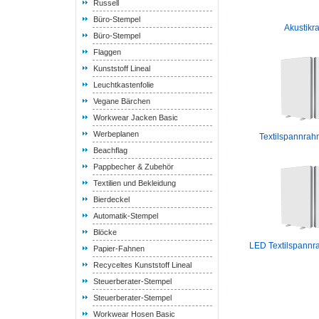
Russell
Büro-Stempel
Akustik
Büro-Stempel
Flaggen
Kunststoff Lineal
Leuchtkastenfolie
Vegane Bärchen
Workwear Jacken Basic
Werbeplanen
Textilspannra
Beachflag
Pappbecher & Zubehör
Textilien und Bekleidung
Bierdeckel
Automatik-Stempel
Blöcke
LED Textilspann
Papier-Fahnen
Recyceltes Kunststoff Lineal
Steuerberater-Stempel
Steuerberater-Stempel
Workwear Hosen Basic