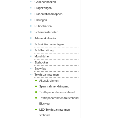
Geschenkboxen
Prägezangen
Präsentationsmappen
Ehrungen
Rubbelkarten
Schaufensterfolien
Adventskalender
Schreibtischunterlagen
Schülerzeitung
Mundtücher
Sitzhocker
Snowflag
Textilspannrahmen
Akustikrahmen
Spannrahmen-hängend
Textilspannrahmen stehend
Textilspannrahmen freistehend
Blockout
LED Textilspannrahmen
stehend