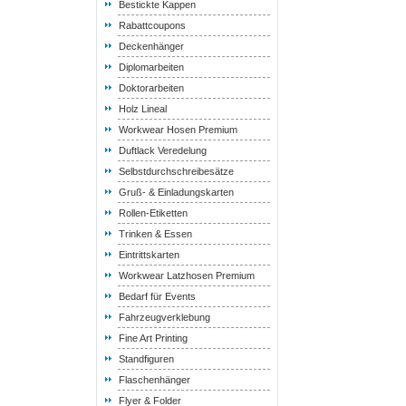
Bestickte Kappen
Rabattcoupons
Deckenhänger
Diplomarbeiten
Doktorarbeiten
Holz Lineal
Workwear Hosen Premium
Duftlack Veredelung
Selbstdurchschreibesätze
Gruß- & Einladungskarten
Rollen-Etiketten
Trinken & Essen
Eintrittskarten
Workwear Latzhosen Premium
Bedarf für Events
Fahrzeugverklebung
Fine Art Printing
Standfiguren
Flaschenhänger
Flyer & Folder