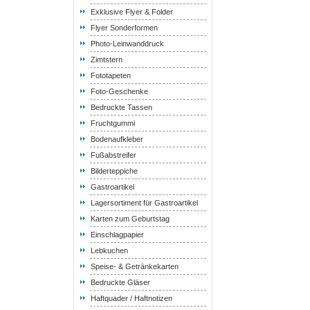
Exklusive Flyer & Folder
Flyer Sonderformen
Photo-Leinwanddruck
Zimtstern
Fototapeten
Foto-Geschenke
Bedruckte Tassen
Fruchtgummi
Bodenaufkleber
Fußabstreifer
Bilderteppiche
Gastroartikel
Lagersortiment für Gastroartikel
Karten zum Geburtstag
Einschlagpapier
Lebkuchen
Speise- & Getränkekarten
Bedruckte Gläser
Haftquader / Haftnotizen