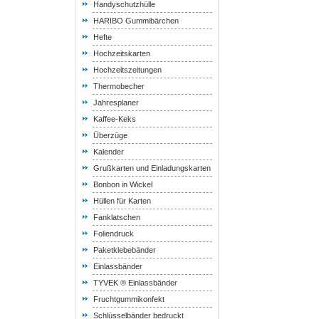
Handyschutzhülle
HARIBO Gummibärchen
Hefte
Hochzeitskarten
Hochzeitszeitungen
Thermobecher
Jahresplaner
Kaffee-Keks
Überzüge
Kalender
Grußkarten und Einladungskarten
Bonbon in Wickel
Hüllen für Karten
Fanklatschen
Foliendruck
Paketklebebänder
Einlassbänder
TYVEK ® Einlassbänder
Fruchtgummikonfekt
Schlüsselbänder bedruckt