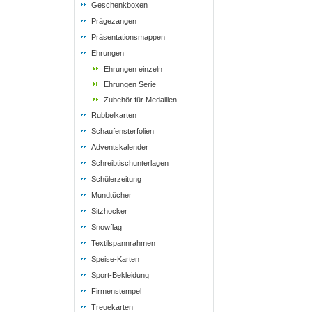
Geschenkboxen
Prägezangen
Präsentationsmappen
Ehrungen
Ehrungen einzeln
Ehrungen Serie
Zubehör für Medaillen
Rubbelkarten
Schaufensterfolien
Adventskalender
Schreibtischunterlagen
Schülerzeitung
Mundtücher
Sitzhocker
Snowflag
Textilspannrahmen
Speise-Karten
Sport-Bekleidung
Firmenstempel
Treuekarten