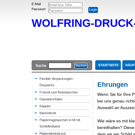
E-Mail
Passwort
WOLFRING-DRUC
STARTSEITE
HÄUF
Suche
Flexible Verpackungen -
Ehrungen
Doypacks
Freizeit und Reisetaschen
Wenn Sie für Ihre P
Glasdekorfolien
bei uns genau richt
Kappen
Auswahl an Auszeic
Klemmbrett
Papiertragetaschen in M mit
Wie wäre es mit kla
Schleifenband
bereithalten? Dies
Plattendirektdruck
dem wir ein Schild m