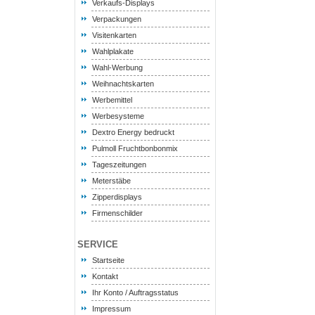
Verkaufs-Displays
Verpackungen
Visitenkarten
Wahlplakate
Wahl-Werbung
Weihnachtskarten
Werbemittel
Werbesysteme
Dextro Energy bedruckt
Pulmoll Fruchtbonbonmix
Tageszeitungen
Meterstäbe
Zipperdisplays
Firmenschilder
SERVICE
Startseite
Kontakt
Ihr Konto / Auftragsstatus
Impressum