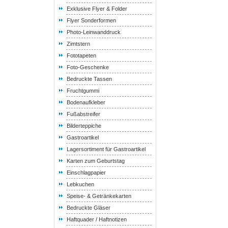
Exklusive Flyer & Folder
Flyer Sonderformen
Photo-Leinwanddruck
Zimtstern
Fototapeten
Foto-Geschenke
Bedruckte Tassen
Fruchtgummi
Bodenaufkleber
Fußabstreifer
Bilderteppiche
Gastroartikel
Lagersortiment für Gastroartikel
Karten zum Geburtstag
Einschlagpapier
Lebkuchen
Speise- & Getränkekarten
Bedruckte Gläser
Haftquader / Haftnotizen