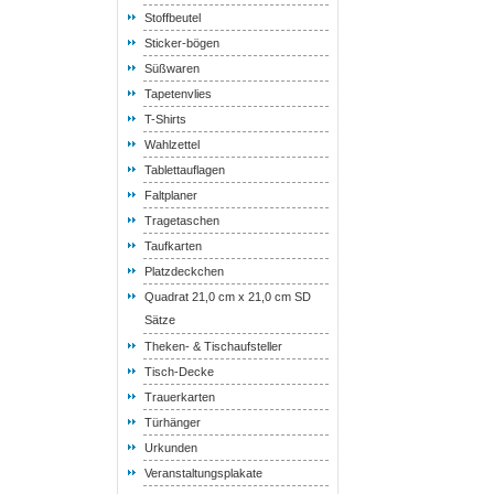
Stoffbeutel
Sticker-bögen
Süßwaren
Tapetenvlies
T-Shirts
Wahlzettel
Tablettauflagen
Faltplaner
Tragetaschen
Taufkarten
Platzdeckchen
Quadrat 21,0 cm x 21,0 cm SD
Sätze
Theken- & Tischaufsteller
Tisch-Decke
Trauerkarten
Türhänger
Urkunden
Veranstaltungsplakate