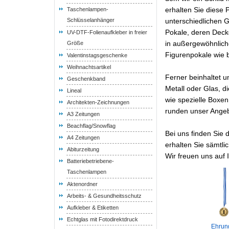
erhalten Sie diese
Taschenlampen-
Schlüsselanhänger
unterschiedlichen 
Pokale, deren Deck
UV-DTF-Folienaufkleber in freier
in außergewöhnliche
Größe
Figurenpokale wie 
Valentinstagsgeschenke
Weihnachtsartikel
Ferner beinhaltet 
Geschenkband
Metall oder Glas, d
Lineal
wie spezielle Boxen
Architekten-Zeichnungen
runden unser Angeb
A3 Zeitungen
Beachflag/Snowflag
Bei uns finden Sie 
A4 Zeitungen
erhalten Sie sämtli
Abiturzeitung
Wir freuen uns auf 
Batteriebetriebene-
Taschenlampen
Aktenordner
Arbeits- & Gesundheitsschutz
Aufkleber & Etiketten
Echtglas mit Fotodirektdruck
Ehrun