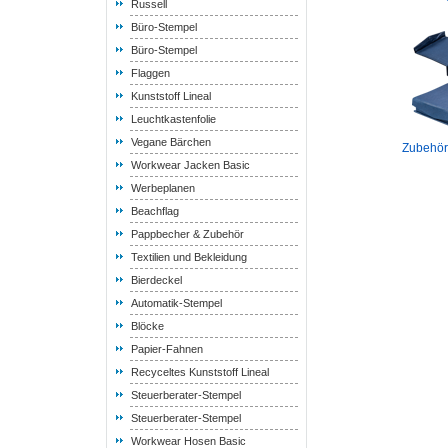
Russell
Büro-Stempel
Büro-Stempel
Flaggen
Kunststoff Lineal
Leuchtkastenfolie
Vegane Bärchen
Zubehör 
Workwear Jacken Basic
Werbeplanen
Beachflag
Pappbecher & Zubehör
Textilien und Bekleidung
Bierdeckel
Automatik-Stempel
Blöcke
Papier-Fahnen
Recyceltes Kunststoff Lineal
Steuerberater-Stempel
Steuerberater-Stempel
Workwear Hosen Basic