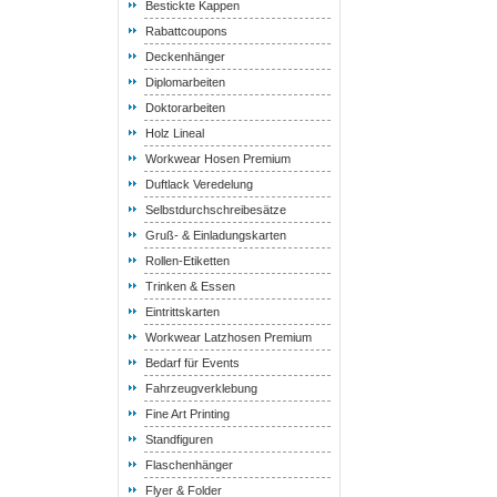
Bestickte Kappen
Rabattcoupons
Deckenhänger
Diplomarbeiten
Doktorarbeiten
Holz Lineal
Workwear Hosen Premium
Duftlack Veredelung
Selbstdurchschreibesätze
Gruß- & Einladungskarten
Rollen-Etiketten
Trinken & Essen
Eintrittskarten
Workwear Latzhosen Premium
Bedarf für Events
Fahrzeugverklebung
Fine Art Printing
Standfiguren
Flaschenhänger
Flyer & Folder