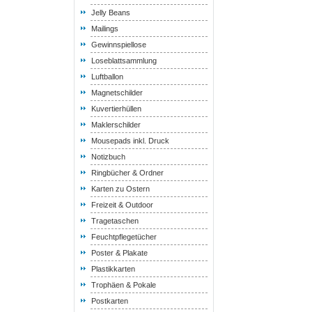
Jelly Beans
Mailings
Gewinnspiellose
Loseblattsammlung
Luftballon
Magnetschilder
Kuvertierhüllen
Maklerschilder
Mousepads inkl. Druck
Notizbuch
Ringbücher & Ordner
Karten zu Ostern
Freizeit & Outdoor
Tragetaschen
Feuchtpflegetücher
Poster & Plakate
Plastikkarten
Trophäen & Pokale
Postkarten