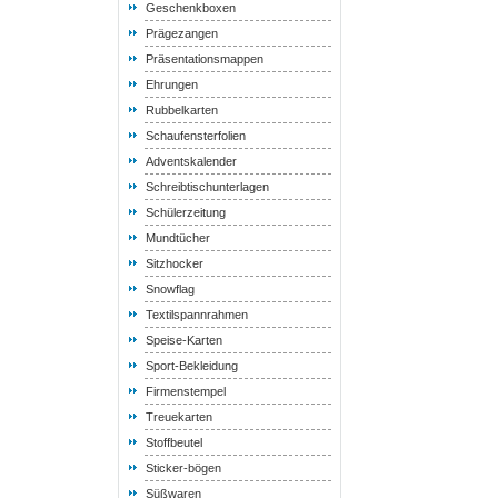
Geschenkboxen
Prägezangen
Präsentationsmappen
Ehrungen
Rubbelkarten
Schaufensterfolien
Adventskalender
Schreibtischunterlagen
Schülerzeitung
Mundtücher
Sitzhocker
Snowflag
Textilspannrahmen
Speise-Karten
Sport-Bekleidung
Firmenstempel
Treuekarten
Stoffbeutel
Sticker-bögen
Süßwaren