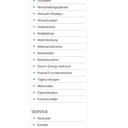
Urkunden
Veranstaltungsplakate
Verkaufs-Displays
Verpackungen
Visitenkarten
Wahlplakate
Wahl-Werbung
Weihnachtskarten
Werbemittel
Werbesysteme
Dextro Energy bedruckt
Pulmoll Fruchtbonbonmix
Tageszeitungen
Meterstäbe
Zipperdisplays
Firmenschilder
SERVICE
Startseite
Kontakt