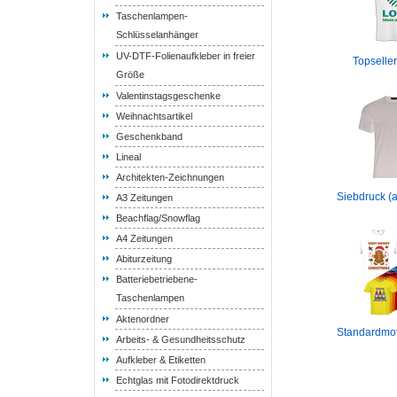
Taschenlampen-
Schlüsselanhänger
UV-DTF-Folienaufkleber in freier
Topseller
Größe
Valentinstagsgeschenke
Weihnachtsartikel
Geschenkband
Lineal
Architekten-Zeichnungen
Siebdruck (a
A3 Zeitungen
Beachflag/Snowflag
A4 Zeitungen
Abiturzeitung
Batteriebetriebene-
Taschenlampen
Aktenordner
Standardmoti
Arbeits- & Gesundheitsschutz
Aufkleber & Etiketten
Echtglas mit Fotodirektdruck