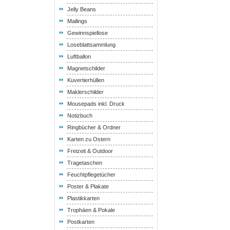
Jelly Beans
Mailings
Gewinnspiellose
Loseblattsammlung
Luftballon
Magnetschilder
Kuvertierhüllen
Maklerschilder
Mousepads inkl. Druck
Notizbuch
Ringbücher & Ordner
Karten zu Ostern
Freizeit & Outdoor
Tragetaschen
Feuchtpflegetücher
Poster & Plakate
Plastikkarten
Trophäen & Pokale
Postkarten