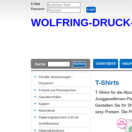
E-Mail
Passwort
WOLFRING-DRUC
STARTSEITE
HÄUF
Suche
Flexible Verpackungen -
T-Shirts
Doypacks
Freizeit und Reisetaschen
T-Shirts für die Ab
Glasdekorfolien
Junggesellinnen-Par
Kappen
Gestalten Sie Ihr S
Klemmbrett
sexy Preisen. Die P
Papiertragetaschen in M mit
Schleifenband
Plattendirektdruck