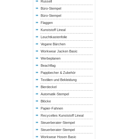
Russell
Büro-Stempel
Büro-Stempel
Flaggen
Kunststoff Lineal
Leuchtkastenfolie
Vegane Bärchen
Workwear Jacken Basic
Werbeplanen
Beachflag
Pappbecher & Zubehör
Textilien und Bekleidung
Bierdeckel
Automatik-Stempel
Blöcke
Papier-Fahnen
Recyceltes Kunststoff Lineal
Steuerberater-Stempel
Steuerberater-Stempel
Workwear Hosen Basic