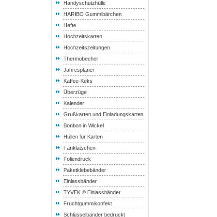
Handyschutzhülle
HARIBO Gummibärchen
Hefte
Hochzeitskarten
Hochzeitszeitungen
Thermobecher
Jahresplaner
Kaffee-Keks
Überzüge
Kalender
Grußkarten und Einladungskarten
Bonbon in Wickel
Hüllen für Karten
Fanklatschen
Foliendruck
Paketklebebänder
Einlassbänder
TYVEK ® Einlassbänder
Fruchtgummikonfekt
Schlüsselbänder bedruckt