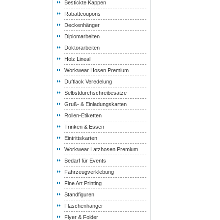
Bestickte Kappen
Rabattcoupons
Deckenhänger
Diplomarbeiten
Doktorarbeiten
Holz Lineal
Workwear Hosen Premium
Duftlack Veredelung
Selbstdurchschreibesätze
Gruß- & Einladungskarten
Rollen-Etiketten
Trinken & Essen
Eintrittskarten
Workwear Latzhosen Premium
Bedarf für Events
Fahrzeugverklebung
Fine Art Printing
Standfiguren
Flaschenhänger
Flyer & Folder