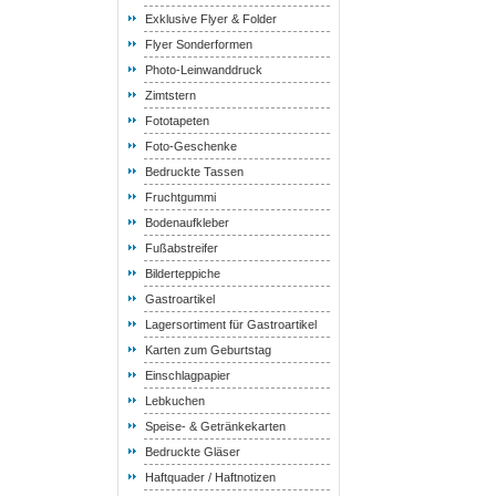
Exklusive Flyer & Folder
Flyer Sonderformen
Photo-Leinwanddruck
Zimtstern
Fototapeten
Foto-Geschenke
Bedruckte Tassen
Fruchtgummi
Bodenaufkleber
Fußabstreifer
Bilderteppiche
Gastroartikel
Lagersortiment für Gastroartikel
Karten zum Geburtstag
Einschlagpapier
Lebkuchen
Speise- & Getränkekarten
Bedruckte Gläser
Haftquader / Haftnotizen