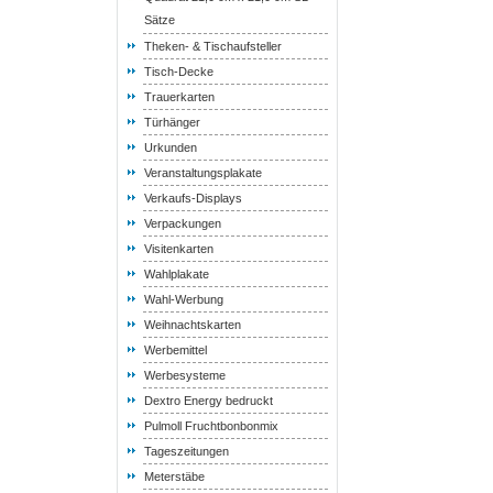
Sätze
Theken- & Tischaufsteller
Tisch-Decke
Trauerkarten
Türhänger
Urkunden
Veranstaltungsplakate
Verkaufs-Displays
Verpackungen
Visitenkarten
Wahlplakate
Wahl-Werbung
Weihnachtskarten
Werbemittel
Werbesysteme
Dextro Energy bedruckt
Pulmoll Fruchtbonbonmix
Tageszeitungen
Meterstäbe