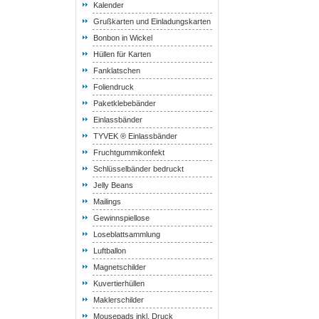
Kalender
Grußkarten und Einladungskarten
Bonbon in Wickel
Hüllen für Karten
Fanklatschen
Foliendruck
Paketklebebänder
Einlassbänder
TYVEK ® Einlassbänder
Fruchtgummikonfekt
Schlüsselbänder bedruckt
Jelly Beans
Mailings
Gewinnspiellose
Loseblattsammlung
Luftballon
Magnetschilder
Kuvertierhüllen
Maklerschilder
Mousepads inkl. Druck