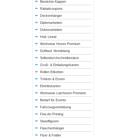
Bestickte Kappen
Rabattcoupons
Deckenhänger
Diplomarbeiten
Doktorarbeiten
Holz Lineal
Workwear Hosen Premium
Duftlack Veredelung
Selbstdurchschreibesätze
Gruß- & Einladungskarten
Rollen-Etiketten
Trinken & Essen
Eintrittskarten
Workwear Latzhosen Premium
Bedarf für Events
Fahrzeugverklebung
Fine Art Printing
Standfiguren
Flaschenhänger
Flyer & Folder