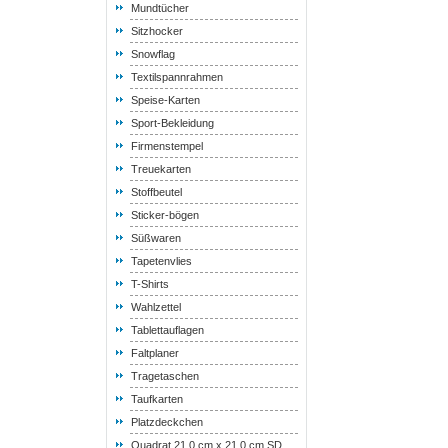
Mundtücher
Sitzhocker
Snowflag
Textilspannrahmen
Speise-Karten
Sport-Bekleidung
Firmenstempel
Treuekarten
Stoffbeutel
Sticker-bögen
Süßwaren
Tapetenvlies
T-Shirts
Wahlzettel
Tablettauflagen
Faltplaner
Tragetaschen
Taufkarten
Platzdeckchen
Quadrat 21,0 cm x 21,0 cm SD