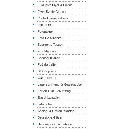
Exklusive Flyer & Folder
Flyer Sonderformen
Photo-Leinwanddruck
Zimtstern
Fototapeten
Foto-Geschenke
Bedruckte Tassen
Fruchtgummi
Bodenaufkleber
Fußabstreifer
Bilderteppiche
Gastroartikel
Lagersortiment für Gastroartikel
Karten zum Geburtstag
Einschlagpapier
Lebkuchen
Speise- & Getränkekarten
Bedruckte Gläser
Haftquader / Haftnotizen