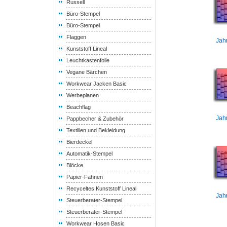
Russell
Büro-Stempel
Büro-Stempel
Flaggen
Jah
Kunststoff Lineal
Leuchtkastenfolie
Vegane Bärchen
Workwear Jacken Basic
Werbeplanen
Beachflag
Jah
Pappbecher & Zubehör
Textilien und Bekleidung
Bierdeckel
Automatik-Stempel
Blöcke
Papier-Fahnen
Recyceltes Kunststoff Lineal
Jah
Steuerberater-Stempel
Steuerberater-Stempel
Workwear Hosen Basic