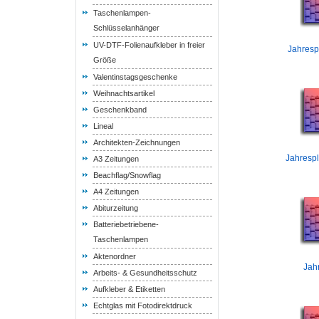
Taschenlampen-
Schlüsselanhänger
UV-DTF-Folienaufkleber in freier
Jahresp
Größe
Valentinstagsgeschenke
Weihnachtsartikel
Geschenkband
Lineal
Architekten-Zeichnungen
Jahrespl
A3 Zeitungen
Beachflag/Snowflag
A4 Zeitungen
Abiturzeitung
Batteriebetriebene-
Taschenlampen
Aktenordner
Jah
Arbeits- & Gesundheitsschutz
Aufkleber & Etiketten
Echtglas mit Fotodirektdruck