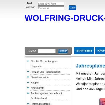
E-Mail
Passwort
WOLFRING-DRUC
STARTSEITE
HÄUF
Suche
Flexible Verpackungen -
Jahresplane
Doypacks
Freizeit und Reisetaschen
Mit unseren Jahres
Glasdekorfolien
kleinen Mini-Jahres
Kappen
Wandjahresplaner. S
Klemmbrett
Und das 365 Tage i
Papiertragetaschen in M mit
Schleifenband
Plattendirektdruck